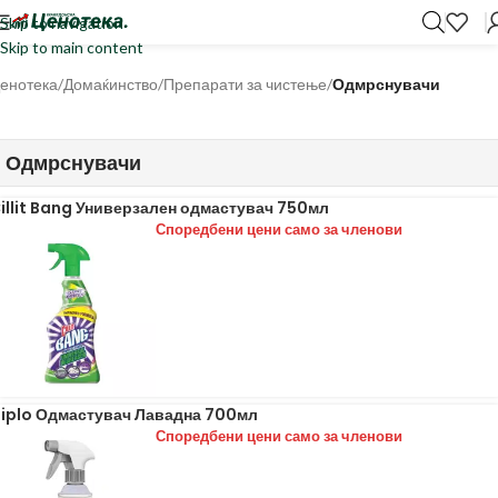
Skip to navigation
Skip to main content
енотека
/
Домаќинство
/
Препарати за чистење
/
Одмрснувачи
Одмрснувачи
illit Bang Универзален одмастувач 750мл
Споредбени цени само за членови
iplo Одмастувач Лавадна 700мл
Споредбени цени само за членови