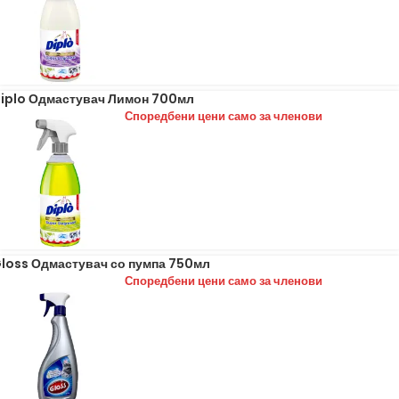
iplo Одмастувач Лимон 700мл
Споредбени цени само за членови
loss Одмастувач со пумпа 750мл
Споредбени цени само за членови