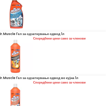
r.Muscle Гел за одзатнување одвод 1л
Споредбени цени само за членови
r.Muscle Гел за одзатнување одвод во кујна 1л
Споредбени цени само за членови