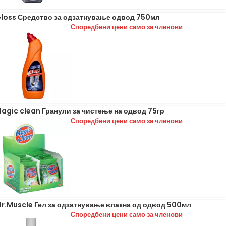
loss Средство за одзатнување одвод 750мл
Споредбени цени само за членови
agic clean Гранули за чистење на одвод 75гр
Споредбени цени само за членови
r.Muscle Гел за одзатнување влакна од одвод 500мл
Споредбени цени само за членови