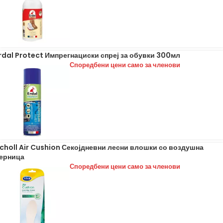
rdal Protect Импрегнациски спреј за обувки 300мл
Споредбени цени само за членови
choll Air Cushion Секојдневни лесни влошки со воздушна
ерница
Споредбени цени само за членови