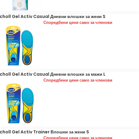
choll Gel Activ Casual Дневни влошки за жени S
Споредбени цени само за членови
choll Gel Activ Casual Дневни влошки за мажи L
Споредбени цени само за членови
choll Gel Activ Trainer Влошки за жени S
Споредбени цени само за членови