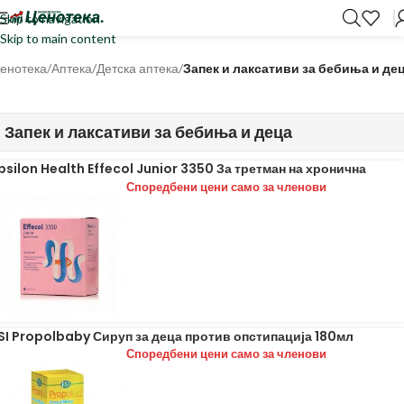
Skip to navigation
Skip to main content
енотека
/
Аптека
/
Детска аптека
/
Запек и лаксативи за бебиња и де
Запек и лаксативи за бебиња и деца
psilon Health Effecol Junior 3350 За третман на хронична
онстипација 24 кесички
Споредбени цени само за членови
SI Propolbaby Сируп за деца против опстипација 180мл
Споредбени цени само за членови