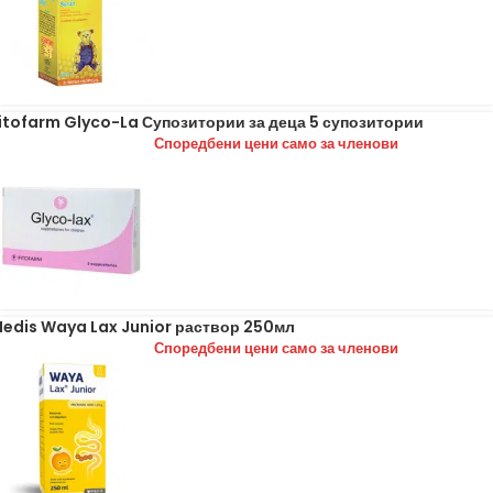
itofarm Glyco-La Супозитории за деца 5 супозитории
Споредбени цени само за членови
edis Waya Lax Junior раствор 250мл
Споредбени цени само за членови